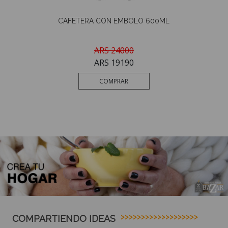
AS
CAFETERA CON EMBOLO 600ML
BO
ARS 24000
ARS 19190
COMPRAR
COMPARTIENDO IDEAS