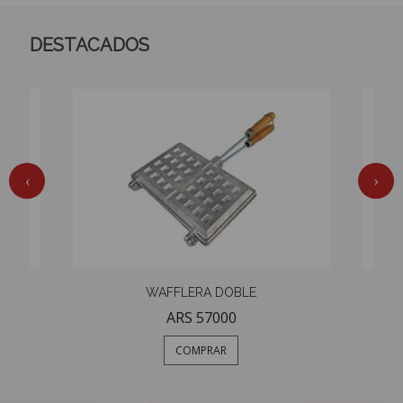
DESTACADOS
‹
›
>
<
E
WAFFLERA DOBLE
S
ARS 57000
COMPRAR