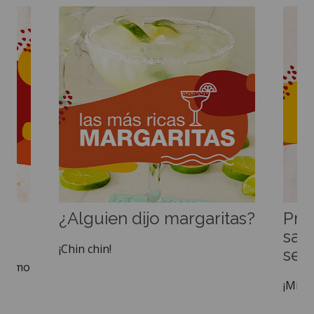
¿Alguien dijo margaritas?
Prep
sal
¡Chin chin!
sem
 mismo
¡Mirá