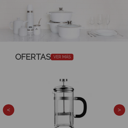
OFERTAS
VER MÁS
<
>
‹
›