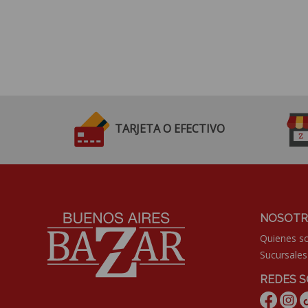
TARJETA O EFECTIVO
NOSOTR
Quienes 
Sucursales
REDES S