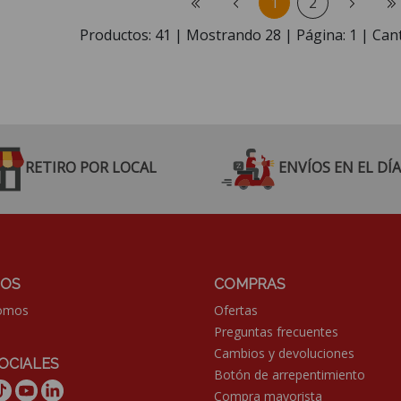
1
2
Productos:
41
| Mostrando
28
| Página:
1
| Cant
RETIRO POR LOCAL
ENVÍOS EN EL DÍA
OS
COMPRAS
somos
Ofertas
Preguntas frecuentes
Cambios y devoluciones
OCIALES
Botón de arrepentimiento
Compra mayorista