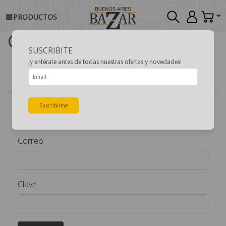
Ingresar a tu cuenta/
PRODUCTOS
Crear tu cuenta
SUSCRIBITE
¡y entérate antes de todas nuestras ofertas y novedades!
Ingreso
Registrarse
Suscribirme
Ingresar a mi cuenta
Correo
Clave